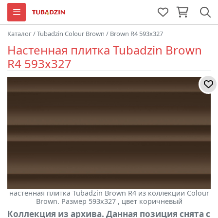
Каталог
/
Tubadzin Colour Brown
/
Brown R4 593x327
Настенная плитка Tubadzin Brown
R4 593x327
настенная плитка Tubadzin Brown R4 из коллекции Colour
Brown. Размер 593x327 , цвет коричневый
Коллекция из архива. Данная позиция снята с