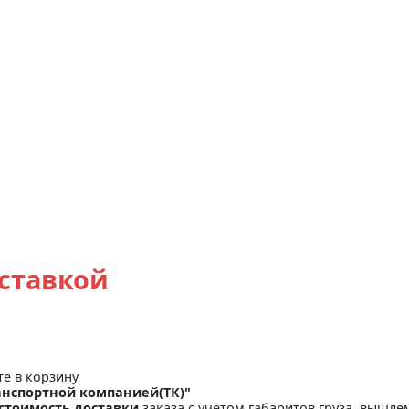
оставкой
те в корзину
анспортной компанией(ТК)"
стоимость доставки
заказа с учетом габаритов груза, вышлем