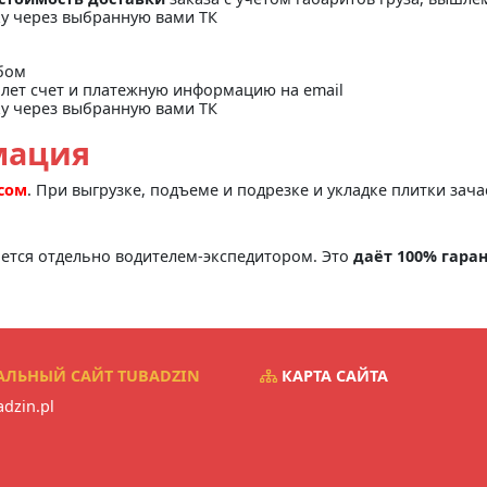
ку через выбранную вами ТК
бом
лет счет и платежную информацию на email
ку через выбранную вами ТК
мация
асом
. При выгрузке, подъеме и подрезке и укладке плитки зач
яется отдельно водителем-экспедитором. Это
даёт 100% гара
ЛЬНЫЙ САЙТ TUBADZIN
КАРТА САЙТА
dzin.pl