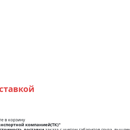
оставкой
те в корзину
анспортной компанией(ТК)"
стоимость доставки
заказа с учетом габаритов груза, вышлем