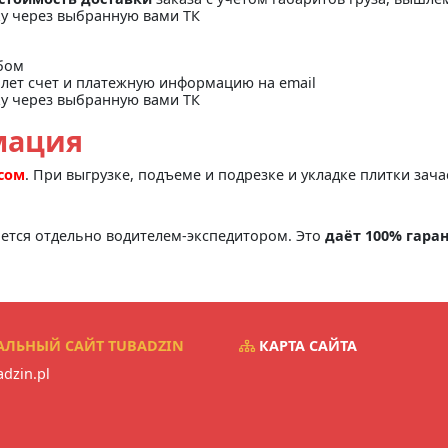
ку через выбранную вами ТК
бом
лет счет и платежную информацию на email
ку через выбранную вами ТК
мация
асом
. При выгрузке, подъеме и подрезке и укладке плитки зач
яется отдельно водителем-экспедитором. Это
даёт 100% гара
ЛЬНЫЙ САЙТ TUBADZIN
КАРТА САЙТА
dzin.pl